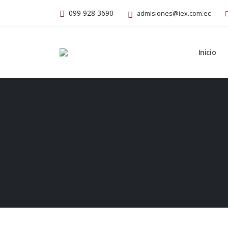
099 928 3690
admisiones@iex.com.ec
Inicio