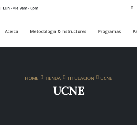
Lun - Vie 9am - 6pm
Acerca
Metodología & Instructores
Programas
P
HOME
TIENDA
TITULACION
UCNE
UCNE